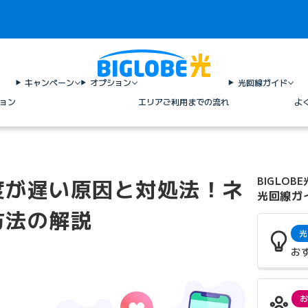
キャンペーン
オプション
光回線ガイド
ョン
エリア
ご利用までの流れ
よ
度が遅い原因と対処法！ネ
BIGLOBE
光回線ガ
方法の解説
光
お