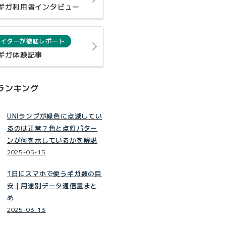
0ギガ利用者インタビュー
ライターが徹底レポート
0ギガ体験記事
ランキング
UNIランプが緑色に点滅してい
るのは正常？色と点灯パター
ンが何を示しているかを解説
2025-05-15
1日にスマホで使うギガ数の目
安｜用途別データ通信量まと
め
2025-03-13