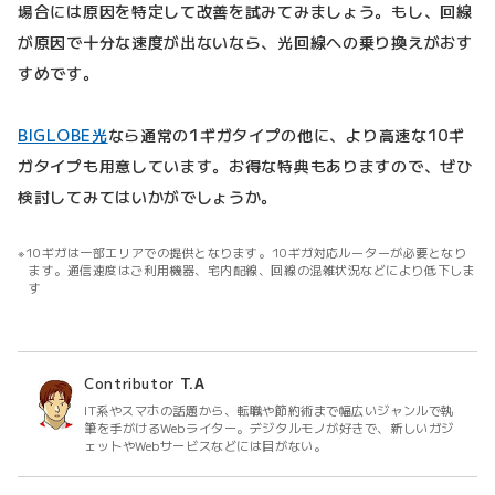
場合には原因を特定して改善を試みてみましょう。もし、回線
が原因で十分な速度が出ないなら、光回線への乗り換えがおす
すめです。
BIGLOBE光
なら通常の1ギガタイプの他に、より高速な10ギ
ガタイプも用意しています。お得な特典もありますので、ぜひ
検討してみてはいかがでしょうか。
10ギガは一部エリアでの提供となります。10ギガ対応ルーターが必要となり
ます。通信速度はご利用機器、宅内配線、回線の混雑状況などにより低下しま
す
Contributor
T.A
IT系やスマホの話題から、転職や節約術まで幅広いジャンルで執
筆を手がけるWebライター。デジタルモノが好きで、新しいガジ
ェットやWebサービスなどには目がない。