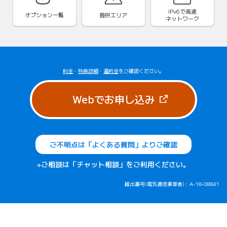
IPv6で
高速
オプション一覧
提供エリア
ネットワーク
料金
・
特典詳細
・
違約金
をご確認ください。
（新しいタブで
Webでお申し込み
ご不明点は「よくある質問」よりご確認
※ご相談は「チャット相談」をご利用ください。
届出番号(電気通信事業者)：A-18-08841