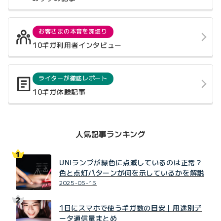
お客さまの本音を深堀り
10ギガ利用者インタビュー
ライターが徹底レポート
10ギガ体験記事
人気記事ランキング
UNIランプが緑色に点滅しているのは正常？
色と点灯パターンが何を示しているかを解説
2025-05-15
1日にスマホで使うギガ数の目安｜用途別デ
ータ通信量まとめ