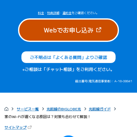
料金
・
特典詳細
・
違約金
をご確認ください。
（新しいタブで
Webでお申し込み
ご不明点は「よくある質問」よりご確認
※ご相談は「チャット相談」をご利用ください。
届出番号(電気通信事業者)：A-18-08841
サービス一覧
光回線のBIGLOBE光
光回線ガイド
家のWi-Fiが遅くなる原因は？対策も合わせて解説！
（新しいタブで開きます）
サイトマップ
びっぷるのページ