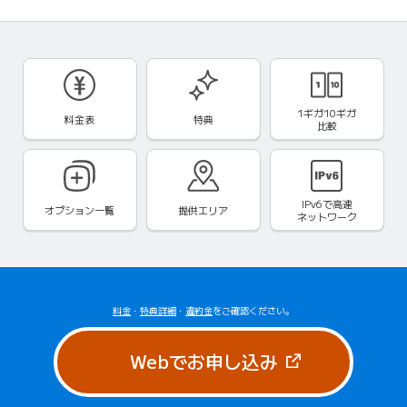
1ギガ10ギガ
料金表
特典
比較
IPv6で
高速
オプション一覧
提供エリア
ネットワーク
料金
・
特典詳細
・
違約金
をご確認ください。
（新しいタブで
Webでお申し込み