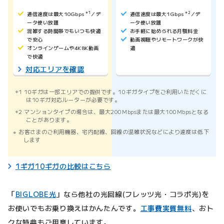
通信速度は最大10Gbps
＊1
／デ
通信速度は最大1Gbps
＊2
／デ
ータ使い放題
ータ使い放題
混雑する時間帯でもいつも快適
お手軽に始められる月額料金
で安心
動画視聴やリモートワークが快
オンラインゲームや4K8K動画
適
で快適
対応エリアを確認
1 10ギガは一部エリアでの提供です。10ギガタイプをご利用いただくに
は10ギガ対応ルーターが必要です。
2 マンションタイプの場合は、最大200Mbpsまたは最大100Mbpsとなる
ことがあります。
お客さまのご利用機器、宅内配線、回線の混雑状況などにより速度は低下
します
1ギガ10ギガの比較はこちら
「
BIGLOBE光
」なら他社の光回線(フレッツ光・コラボ光)を
お使いでもお乗り換えはかんたんです。
工事費実質無料
、おト
クな特典もご用意しています。