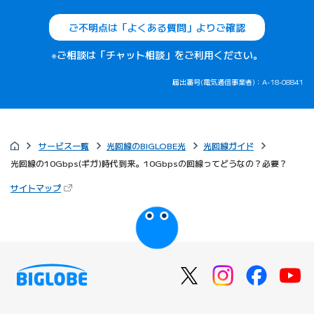
ご不明点は「よくある質問」よりご確認
※ご相談は「チャット相談」をご利用ください。
届出番号(電気通信事業者)：A-18-08841
サービス一覧
光回線のBIGLOBE光
光回線ガイド
光回線の10Gbps(ギガ)時代到来。10Gbpsの回線ってどうなの？必要？
（新しいタブで開きます）
サイトマップ
びっぷるのページ