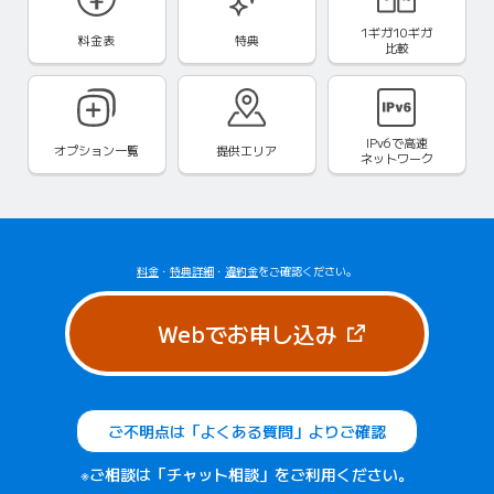
1ギガ10ギガ
料金表
特典
比較
IPv6で
高速
オプション一覧
提供エリア
ネットワーク
料金
・
特典詳細
・
違約金
をご確認ください。
（新しいタブで
Webでお申し込み
ご不明点は「よくある質問」よりご確認
※ご相談は「チャット相談」をご利用ください。