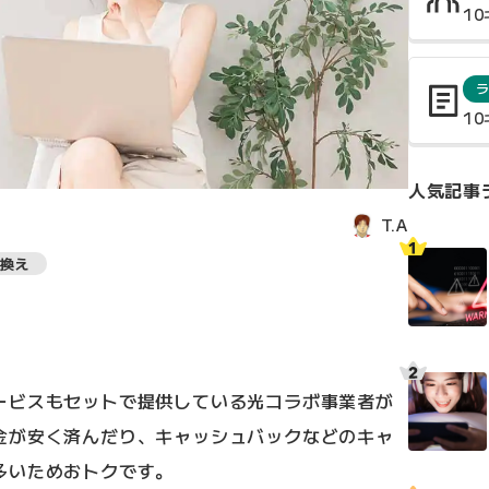
1
1
人気記事
T.A
換え
ービスもセットで提供している光コラボ事業者が
金が安く済んだり、キャッシュバックなどのキャ
多いためおトクです。