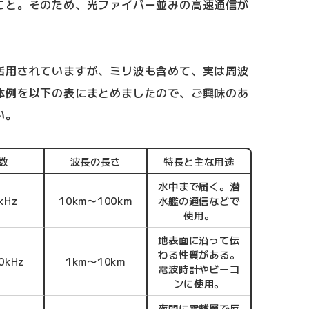
こと。そのため、光ファイバー並みの高速通信が
活用されていますが、ミリ波も含めて、実は周波
体例を以下の表にまとめましたので、ご興味のあ
い。
数
波長の長さ
特長と主な用途
水中まで届く。潜
kHz
10km〜100km
水艦の通信などで
使用。
地表面に沿って伝
わる性質がある。
0kHz
1km〜10km
電波時計やビーコ
ンに使用。
夜間に電離層で反