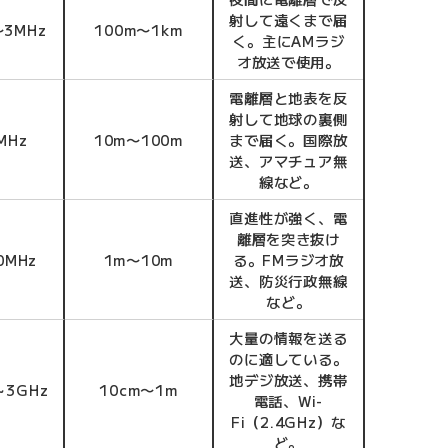
射して遠くまで届
〜3MHz
100m〜1km
く。主にAMラジ
オ放送で使用。
電離層と地表を反
射して地球の裏側
MHz
10m〜100m
まで届く。国際放
送、アマチュア無
線など。
直進性が強く、電
離層を突き抜け
0MHz
1m〜10m
る。FMラジオ放
送、防災行政無線
など。
大量の情報を送る
のに適している。
地デジ放送、携帯
～3GHz
10cm〜1m
電話、Wi-
Fi（2.4GHz）な
ど。