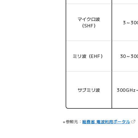
マイクロ波
3～30
（SHF）
ミリ波（EHF）
30～30
サブミリ波
300GHz
（新
参照元：
総務省 電波利用ポータル