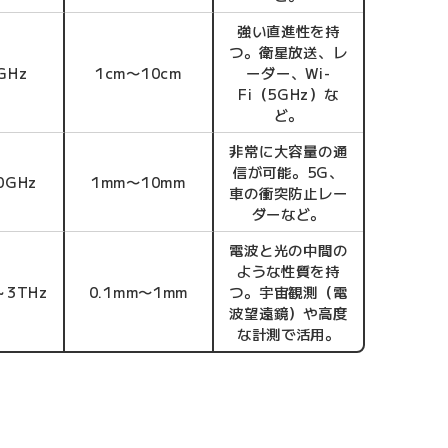
強い直進性を持
つ。衛星放送、レ
GHz
1cm〜10cm
ーダー、Wi-
Fi（5GHz）な
ど。
非常に大容量の通
信が可能。5G、
0GHz
1mm〜10mm
車の衝突防止レー
ダーなど。
電波と光の中間の
ような性質を持
～3THz
0.1mm〜1mm
つ。宇宙観測（電
波望遠鏡）や高度
な計測で活用。
しいタブで開きます）