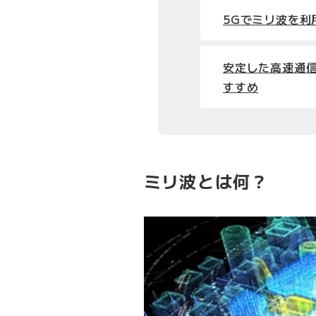
5Gでミリ波を利
安定した高速通信なら
すすめ
ミリ波とは何？