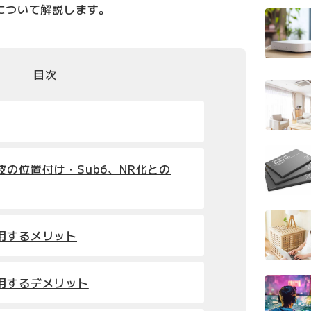
について解説します。
目次
波の位置付け・Sub6、NR化との
用するメリット
用するデメリット