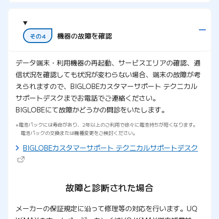
機器の故障を確認
その4
データ端末・利用機器の再起動、サービスエリアの確認、通
信状況を確認しても状況が変わらない場合、端末の故障が考
えられますので、BIGLOBEカスタマーサポート テクニカル
サポートデスクまでお電話でご連絡ください。
BIGLOBEにて故障かどうかの問診をいたします。
電池パックには寿命があり、2年以上のご利用で徐々に電池持ちが短くなります。
電池パックの交換または機種変更をご検討ください。
（新し
BIGLOBEカスタマーサポート テクニカルサポートデスク
故障と診断された場合
メーカーの保証規定に沿って修理等の対応を行います。UQ