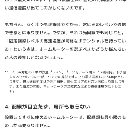
い通信速度が出てもおかしくないのです。
もちろん、あくまでも理論値ですから、常にそのレベルで通信
できるとは限りません。ですが、それは光回線でも同じこと。
「固定回線レベルの高速通信が可能なポテンシャルを持ってい
る」という点は、ホームルーターを選ぶべきかどうか悩んでい
る人の後押しとなるでしょう。
5G SA対応の「ギガ放題プラスS」プランでデータ端末L13利用時。下り最
大4.2Gbpsは5Gの一部エリアでの提供です。上り最大速度は286Mbpsとな
ります。最大通信速度はご利用機器、提供エリアの対応状況により異なりま
す。また電波の状態、ネットワークの混雑状況により通信速度が低下しま
す。
4. 配線が目立たず、場所も取らない
設置してすぐに使えるホームルーターは、配線類も最小限のも
のしか必要ありません。