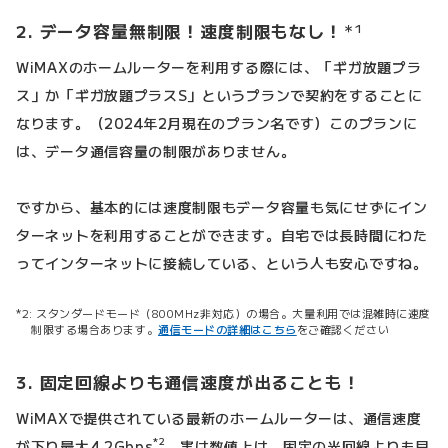
2. データ容量無制限！速度制限もなし！
＊1
WiMAXのホームルーターを利用する際には、「ギガ放題プラ
ス」か「ギガ放題プラスS」というプランで契約をすることに
なります。（2024年2月現在のプラン名です）このプランに
は、データ通信容量の制限がありません。
ですから、基本的には速度制限もデータ容量も気にせずにイン
ターネットを利用することができます。自宅では長時間にわた
ってインターネットに接続している、という人も安心ですね。
スタンダードモード（800MHz非対応）の場合。大量利用では混雑時に速度
制限する場合あります。
通信モードの詳細はこちら
をご確認ください
3. 固定回線よりも通信速度が出ることも！
WiMAXで提供されている最新のホームルーターは、通信速度
*2
が下り最大4.2Gbps
。実は数値上は、固定の光回線よりも早