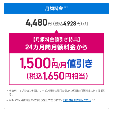
＊1
月額料金
手数料・オプション料別。サービス開始の翌月から24カ月間の月額料金に対する値引
き。
（新しいタブで開
WiMAXは月額料金の改定を予定しております。
料金改定の詳細はこちら