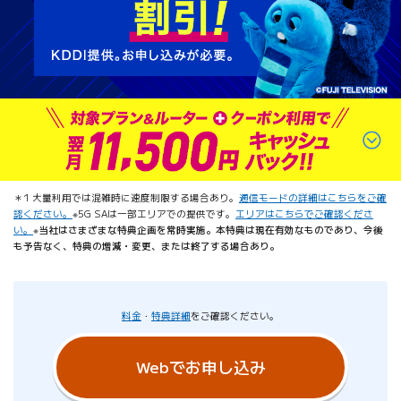
＊
1 大量利用では混雑時に速度制限する場合あり。
通信モードの詳細はこちらをご確
認ください。
※5G SAは一部エリアでの提供です。
エリアはこちらでご確認くださ
い。
※当社はさまざまな特典企画を常時実施。本特典は現在有効なものであり、今後
も予告なく、特典の増減・変更、または終了する場合あり。
料金
・
特典詳細
をご確認ください。
Webでお申し込み