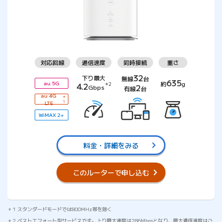
対応回線
通信速度
同時接続
重さ
32
下り最大
無線
台
635
約
g
au 5G
4.2
＊2
2
Gbps
有線
台
au 4G
＊
LTE
1
WiMAX 2+
料金・詳細をみる
このルーターで申し込む
1 スタンダードモードでは800MHz帯を除く
2 ベストエフォート型サービスです。上り最大速度は286Mbpsとなり、最大通信速度はご