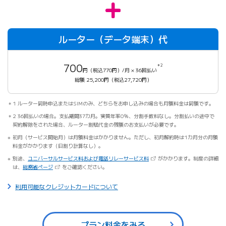
ルーター（データ端末）代
700
＊2
円（税込770円）/月 × 36回払い
総額 25,200円（税込27,720円）
1 ルーター同時申込またはSIMのみ、どちらをお申し込みの場合も月額料金は同額です。
2 36回払いの場合。支払期間37カ月。実質年率0％、分割手数料なし。分割払いの途中で
契約解除をされた場合、ルーター割賦代金の残額のお支払いが必要です。
初月（サービス開始月）は月額料金はかかりません。ただし、初月解約時は1カ月分の月額
料金がかかります（日割り計算なし）。
（新しいタブで開きます）
別途、
ユニバーサルサービス料および電話リレーサービス料
がかかります。制度の詳細
（新しいタブで開きます）
は、
総務省ページ
をご確認ください。
利用可能なクレジットカードについて
プラン料金をみる