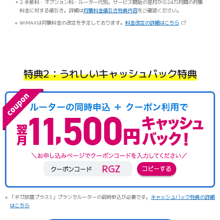
2 手数料・オプション料・ルーター代別。サービス開始の翌月から24カ月間の月額
料金に対する値引き。詳細は
月額料金値引き特典内容
をご確認ください。
（新しいタブで開
WiMAXは月額料金の改定を予定しております。
料金改定の詳細はこちら
特典2：うれしいキャッシュバック特典
RGZ
コピーする
クーポンコード
「ギガ放題プラスS」プランでルーターの同時申込が必要です。
キャッシュバック特典の詳細
はこちら