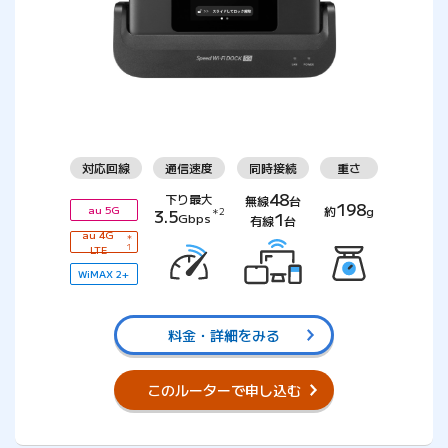
対応回線
通信速度
同時接続
重さ
48
下り最大
無線
台
198
約
g
au 5G
3.5
＊2
1
Gbps
有線
台
au 4G
＊
LTE
1
WiMAX 2+
料金・詳細をみる
このルーターで申し込む