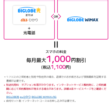
または
＋
光電話
スマホの料金
1,000
毎月最大
円割引
1,100
(税込
円)
1 (1)(2)のご契約者と別姓や別住所の場合、店頭でのお手続きおよび家族関係を証明する
書類が必要です。
別途利用料・オプション料等がかかります。インターネットサービス解約時に、ご契約期
間に応じて契約解除料が発生する場合があります。詳細は各サービスページをご確認くだ
さい。
BIGLOBE光
auひかり
BIGLOBE WiMAX+5G
自宅セット割 インターネットコースはお申し込みが必要です。