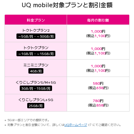
UQ mobile対象プランと割引金額
料金プラン
毎月の割引額
トクトクプラン2
1,000
円
(税込
1,100
円)
～5GB/月・～30GB/月
トクトクプラン
1,000
円
(税込
1,100
円)
～1GB/月・～15GB/月
ミニミニプラン
1,000
円
(税込
1,100
円)
4GB/月
くりこしプランS/M+5G
580
円
(税込
638
円)
3GB/月・15GB/月
くりこしプランL+5G
780
円
(税込
858
円)
25GB/月
5Gは一部エリアでの提供です。
（新しいタブで開きます）
対象プランと割引金額について、詳しくは
UQホームページ
にてご確認ください。