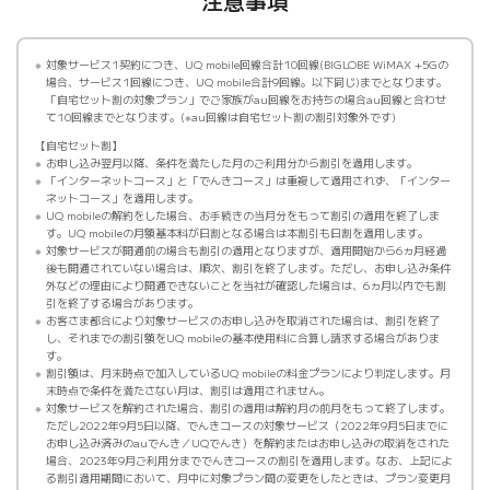
注意事項
対象サービス1契約につき、UQ mobile回線合計10回線(BIGLOBE WiMAX +5Gの
場合、サービス1回線につき、UQ mobile合計9回線。以下同じ)までとなります。
「自宅セット割の対象プラン」でご家族がau回線をお持ちの場合au回線と合わせ
て10回線までとなります。(※au回線は自宅セット割の割引対象外です)
自宅セット割
お申し込み翌月以降、条件を満たした月のご利用分から割引を適用します。
「インターネットコース」と「でんきコース」は重複して適用されず、「インター
ネットコース」を適用します。
UQ mobileの解約をした場合、お手続きの当月分をもって割引の適用を終了しま
す。UQ mobileの月額基本料が日割となる場合は本割引も日割を適用します。
対象サービスが開通前の場合も割引の適用となりますが、適用開始から6ヵ月経過
後も開通されていない場合は、順次、割引を終了します。ただし、お申し込み条件
外などの理由により開通できないことを当社が確認した場合は、6ヵ月以内でも割
引を終了する場合があります。
お客さま都合により対象サービスのお申し込みを取消された場合は、割引を終了
し、それまでの割引額をUQ mobileの基本使用料に合算し請求する場合がありま
す。
割引額は、月末時点で加入しているUQ mobileの料金プランにより判定します。月
末時点で条件を満たさない月は、割引は適用されません。
対象サービスを解約された場合、割引の適用は解約月の前月をもって終了します。
ただし2022年9月5日以降、でんきコースの対象サービス（2022年9月5日までに
お申し込み済みのauでんき／UQでんき）を解約またはお申し込みの取消をされた
場合、2023年9月ご利用分まででんきコースの割引を適用します。なお、上記によ
る割引適用期間において、月中に対象プラン間の変更をしたときは、プラン変更月