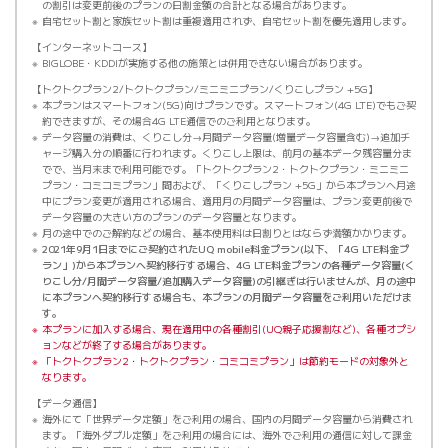
の割引は変更前後のプランの日割金額の合計となる場合があります。
自宅セット割と家族セット割は重複適用されず、自宅セット割を優先適用します。
インターネットコース
BIGLOBE・KDDIが実施する他の施策とは併用できない場合があります。
トクトクプラン2/トクトクプラン/ミニミニプラン/くりこしプラン +5G
本プランはスマートフォン(5G)向けプランです。スマートフォン(4G LTE)でもご契
約できますが、その場合4G LTE通信でのご利用となります。
データ容量の消費は、くりこし分→月間データ容量(増量データ容量含む)→追加チ
ャージ購入分の順番に行われます。くりこし上限は、前月の基本データ残容量分ま
でで、当月末まで利用可能です。「トクトクプラン2・トクトクプラン・ミニミニ
プラン・コミコミプラン」間および、「くりこしプラン +5G」から本プランへ月途
中にプラン変更が適用される場合、適用月の月間データ容量は、プラン変更前後で
データ容量の大きい方のプランのデータ容量となります。
月の途中でのご解約などの場合、基本使用料は日割りとはならず満額かかります。
2021年9月1日までにご契約されたUQ mobile料金プラン(以下、「4G LTE料金プ
ラン」)から本プランへ契約移行する場合、4G LTE料金プランの各種データ容量(く
りこし分/月間データ容量/追加購入データ容量)の引継ぎは行いませんが、月の途中
に本プランへ契約移行する場合も、本プランの月間データ容量をご利用いただけま
す。
本プランに加入する場合、現在適用中の各種割引(UQ親子応援割など)、各種オプシ
ョンなどが終了する場合があります。
「トクトクプラン2・トクトクプラン・コミコミプラン」は節約モードの対象外と
なります。
データ通信
海外にて「世界データ定額」をご利用の場合、国内の月間データ容量から消費され
ます。「海外ダブル定額」をご利用の場合には、海外でご利用の通信に対して課金