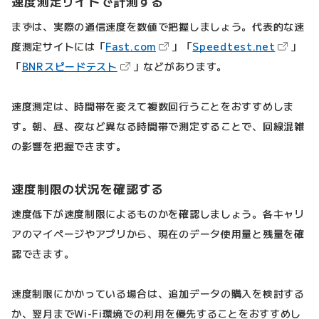
速度測定サイトで計測する
まずは、実際の通信速度を数値で把握しましょう。代表的な速
（新しいタブで開きます）
（新しい
度測定サイトには「
Fast.com
」「
Speedtest.net
」
（新しいタブで開きます）
「
BNRスピードテスト
」などがあります。
速度測定は、時間帯を変えて複数回行うことをおすすめしま
す。朝、昼、夜など異なる時間帯で測定することで、回線混雑
の影響を把握できます。
速度制限の状況を確認する
速度低下が速度制限によるものかを確認しましょう。各キャリ
アのマイページやアプリから、現在のデータ使用量と残量を確
認できます。
速度制限にかかっている場合は、追加データの購入を検討する
か、翌月までWi-Fi環境での利用を優先することをおすすめし