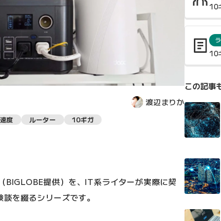
1
ラ
1
この記事
渡辺まりか
速度
ルーター
10ギガ
BIGLOBE提供）を、IT系ライターが実際に契
験談を綴るシリーズです。