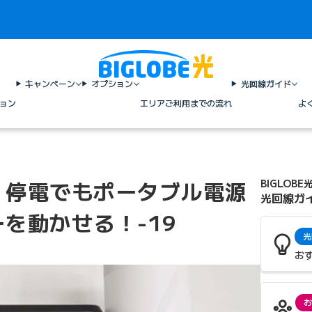
キャンペーン
オプション
光回線ガイド
ョン
エリア
ご利用までの流れ
よ
】停電でもポータブル電源
BIGLOBE
光回線ガ
を動かせる！-19
光
お
お