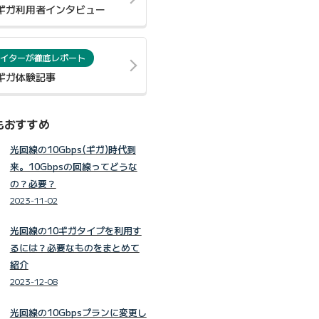
0ギガ利用者インタビュー
イターが徹底レポート
0ギガ体験記事
もおすすめ
光回線の10Gbps(ギガ)時代到
来。10Gbpsの回線ってどうな
の？必要？
2023-11-02
光回線の10ギガタイプを利用す
るには？必要なものをまとめて
紹介
2023-12-08
光回線の10Gbpsプランに変更し