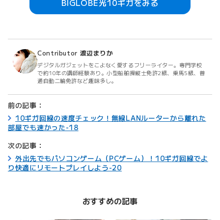
BIGLOBE光10ギガをみる
Contributor
渡辺まりか
デジタルガジェットをこよなく愛するフリーライター。専門学校
で約10年の講師経験あり。小型船舶操縦士免許2級、乗馬5級、普
通自動二輪免許など趣味多し。
前の記事：
10ギガ回線の速度チェック！無線LANルーターから離れた
部屋でも速かった-18
次の記事：
外出先でもパソコンゲーム（PCゲーム）！10ギガ回線でよ
り快適にリモートプレイしよう-20
おすすめの記事