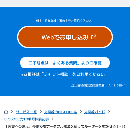
料金
・
特典詳細
・
違約金
をご確認ください。
（新しいタブで
Webでお申し込み
ご不明点は「よくある質問」よりご確認
※ご相談は「チャット相談」をご利用ください。
届出番号(電気通信事業者)：A-18-08841
サービス一覧
光回線のBIGLOBE光
光回線ガイド
BIGLOBE光10ギガ体験記事
【災害への備え】停電でもポータブル電源を使ってルーターを動かせる！-19