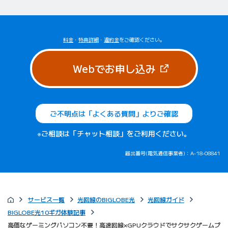
料金
・
特典詳細
・
違約金
をご確認ください。
（新しいタブで
Webでお申し込み
ご不明点は「よくある質問」よりご確認
※ご相談は「チャット相談」をご利用ください。
届出番号(電気通信事業者)：A-18-08841
サービス一覧
光回線のBIGLOBE光
光回線ガイド
BIGLOBE光10ギガ体験記事
高価なゲーミングパソコン不要！高速回線×GPUクラウドでサクサクゲームプ