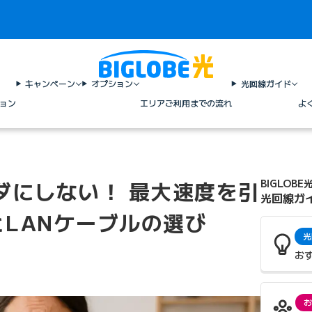
キャンペーン
オプション
光回線ガイド
ョン
エリア
ご利用までの流れ
よ
ダにしない！ 最大速度を引
BIGLOBE
光回線ガ
LANケーブルの選び
光
お
お