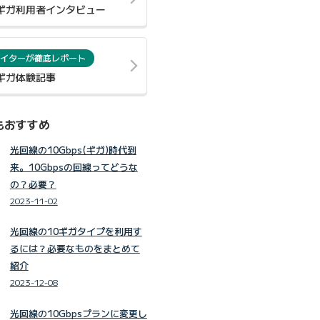
0ギガ利用者インタビュー
イターが徹底レポート
0ギガ体験記事
もおすすめ
光回線の10Gbps(ギガ)時代到
来。10Gbpsの回線ってどうな
の？必要？
2023-11-02
光回線の10ギガタイプを利用す
るには？必要なものをまとめて
紹介
2023-12-08
光回線の10Gbpsプランに変更し