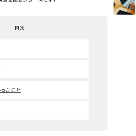
目次
？
かったこと