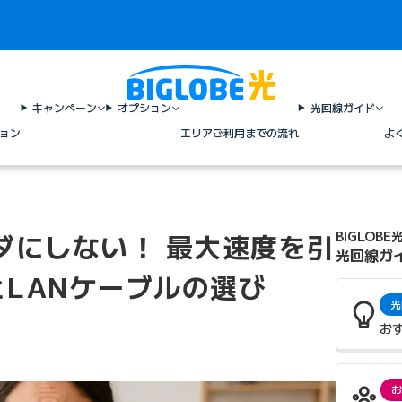
キャンペーン
オプション
光回線ガイド
ョン
エリア
ご利用までの流れ
よ
ダにしない！ 最大速度を引
BIGLOBE
光回線ガ
LANケーブルの選び
光
お
お