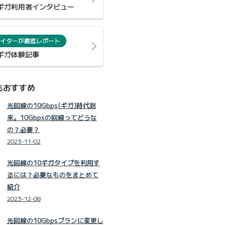
0ギガ利用者インタビュー
イターが徹底レポート
0ギガ体験記事
もおすすめ
光回線の10Gbps(ギガ)時代到
来。10Gbpsの回線ってどうな
の？必要？
2023-11-02
光回線の10ギガタイプを利用す
るには？必要なものをまとめて
紹介
2023-12-08
光回線の10Gbpsプランに変更し