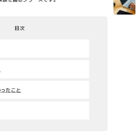
目次
？
かったこと