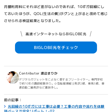
月額利用料にそれほど差がないのであれば、10ギガ回線にし
ておいたほうが、QOL(生活の質)がグンと上がると改めて感じ
させられる検証結果となりました。
高速インターネットならBIGLOBE光
BIGLOBE光をチェック
Contributor
渡辺まりか
デジタルガジェットをこよなく愛するフリーライター。専門学校
で約10年の講師経験あり。小型船舶操縦士免許2級、乗馬5級、普
通自動二輪免許など趣味多し。
前の記事：
光回線の10ギガには工事は必要？工事の内容や流れを体験
談ベースで完全リポート！-02