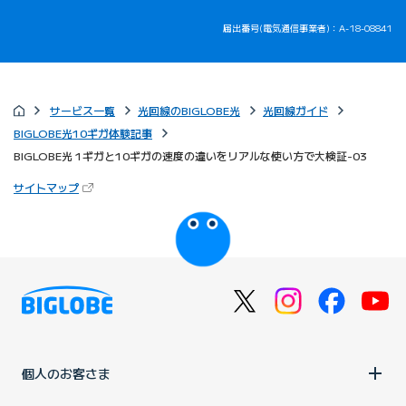
届出番号(電気通信事業者)：A-18-08841
サービス一覧
光回線のBIGLOBE光
光回線ガイド
BIGLOBE光10ギガ体験記事
BIGLOBE光 1ギガと10ギガの速度の違いをリアルな使い方で大検証-03
（新しいタブで開きます）
サイトマップ
びっぷるのページ
個人のお客さま