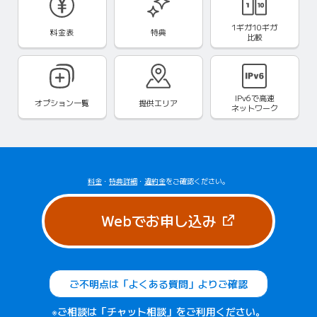
1ギガ10ギガ
料金表
特典
比較
IPv6で
高速
オプション一覧
提供エリア
ネットワーク
料金
・
特典詳細
・
違約金
をご確認ください。
（新しいタブで
Webでお申し込み
ご不明点は「よくある質問」よりご確認
※ご相談は「チャット相談」をご利用ください。