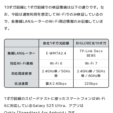
10ギガ回線と1ギガ回線での検証環境は以下の通りです。な
お、今回は通常利用を想定してWi-Fiでのみ検証しているの
で、各無線LANルーターのWi-Fi周辺情報のみ記載していま
す。
他社1ギガ光回線
BIGLOBE光10ギガ
検証環境
TP-Link Deco
無線LANルーター
E-WMTA2.4
BE85
対応Wi-Fi規格
Wi-Fi 6
Wi-Fi 7
2.4GHz帯／5GHz
2.4GHz帯／5GHz
対応周波数帯
帯
帯／6GHz帯
伝送速度
最大2.4Gbps
22Gbps
1ギガ回線のスピードテストに使ったスマートフォンはWi-Fi
6に対応しているGalaxy S23 Ultra、アプリは
Ookla「Speedtest for Android」です。