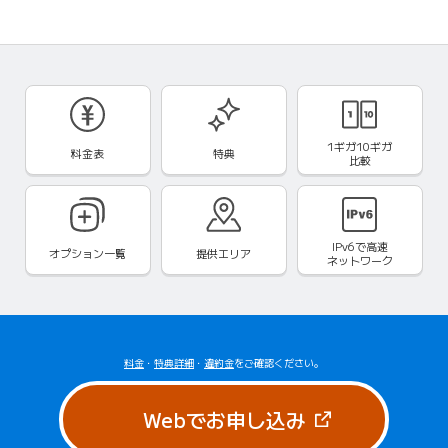
1ギガ10ギガ
料金表
特典
比較
IPv6で
高速
オプション一覧
提供エリア
ネットワーク
料金
・
特典詳細
・
違約金
をご確認ください。
（新しいタブで
Webでお申し込み