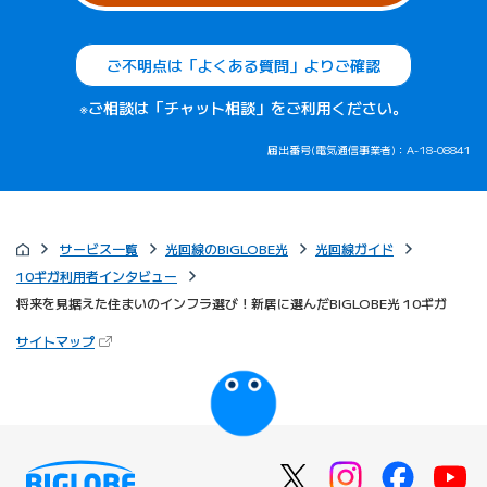
ご不明点は「よくある質問」よりご確認
※ご相談は「チャット相談」をご利用ください。
届出番号(電気通信事業者)：A-18-08841
サービス一覧
光回線のBIGLOBE光
光回線ガイド
10ギガ利用者インタビュー
将来を見据えた住まいのインフラ選び！新居に選んだBIGLOBE光 10ギガ
（新しいタブで開きます）
サイトマップ
びっぷるのページ