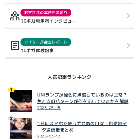
お客さまの本音を深堀り
10ギガ利用者インタビュー
ライターが徹底レポート
10ギガ体験記事
人気記事ランキング
UNIランプが緑色に点滅しているのは正常？
色と点灯パターンが何を示しているかを解説
2025-05-15
1日にスマホで使うギガ数の目安｜用途別デ
ータ通信量まとめ
2025-03-13