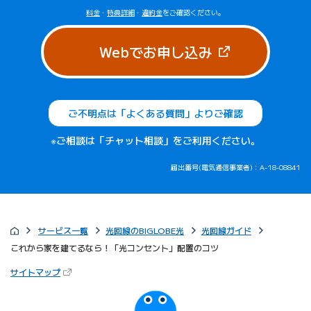
料金
・
特典詳細
・
違約金
をご確認ください。
（新しいタブで
Webでお申し込み
ご不明点は「よくある質問」よりご確認
※ご相談は「チャット相談」をご利用ください。
届出番号(電気通信事業者)：A-18-08841
サービス一覧
光回線のBIGLOBE光
光回線ガイド
これから家を建てるなら！「光コンセント」配置のコツ
（新しいタブで開きます）
サイトマップ
びっぷるのページ