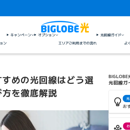
キャンペーン
オプション
光回線ガイド
ョン
エリア
ご利用までの流れ
よ
すすめの光回線はどう選
BIGLOBE
光回線ガ
び方を徹底解説
光
お