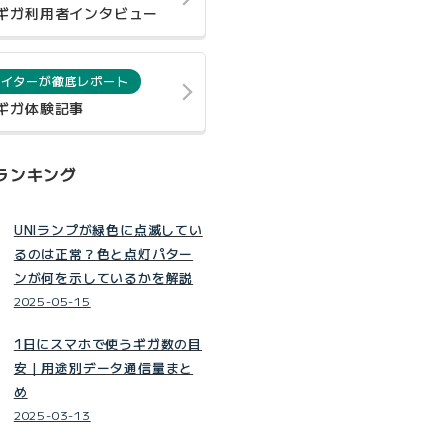
0ギガ利用者インタビュー
ライターが徹底レポート
0ギガ体験記事
ランキング
UNIランプが緑色に点滅してい
るのは正常？色と点灯パター
ンが何を示しているかを解説
2025-05-15
1日にスマホで使うギガ数の目
安｜用途別データ通信量まと
め
2025-03-13