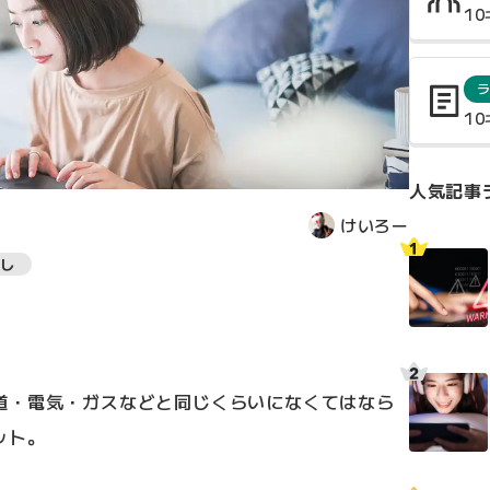
1
1
人気記事
けいろー
し
道・電気・ガスなどと同じくらいになくてはなら
ット。