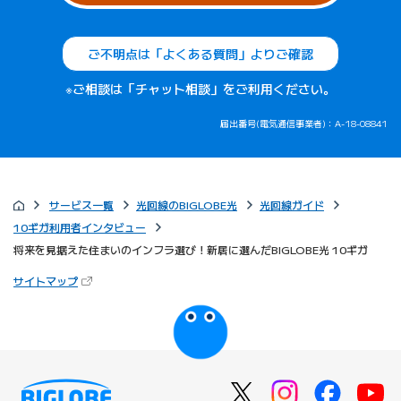
ご不明点は「よくある質問」よりご確認
※ご相談は「チャット相談」をご利用ください。
届出番号(電気通信事業者)：A-18-08841
サービス一覧
光回線のBIGLOBE光
光回線ガイド
10ギガ利用者インタビュー
将来を見据えた住まいのインフラ選び！新居に選んだBIGLOBE光 10ギガ
（新しいタブで開きます）
サイトマップ
びっぷるのページ