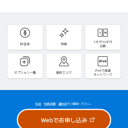
1ギガ10ギガ
料金表
特典
比較
IPv6で
高速
オプション一覧
提供エリア
ネットワーク
料金
・
特典詳細
・
違約金
をご確認ください。
（新しいタブで
Webでお申し込み