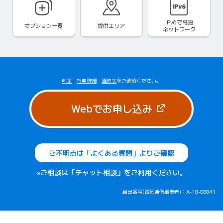
IPv6で
高速
オプション一覧
提供エリア
ネットワーク
料金
・
特典詳細
・
違約金
をご確認ください。
（新しいタブで
Webでお申し込み
ご不明点は「よくある質問」よりご確認
※ご相談は「チャット相談」をご利用ください。
届出番号(電気通信事業者)：A-18-08841