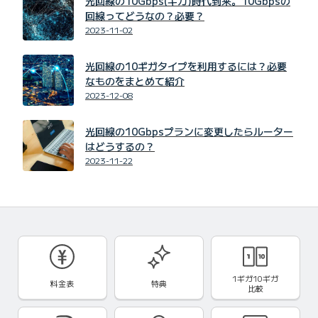
光回線の10Gbps(ギガ)時代到来。10Gbpsの
回線ってどうなの？必要？
2023-11-02
光回線の10ギガタイプを利用するには？必要
なものをまとめて紹介
2023-12-08
光回線の10Gbpsプランに変更したらルーター
はどうするの？
2023-11-22
1ギガ10ギガ
料金表
特典
比較