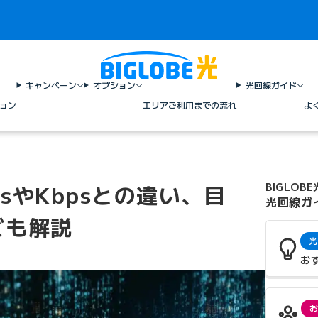
キャンペーン
オプション
光回線ガイド
ョン
エリア
ご利用までの流れ
よ
psやKbpsとの違い、目
BIGLOBE
光回線ガ
ども解説
光
お