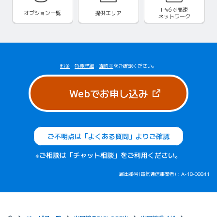
IPv6で
高速
オプション一覧
提供エリア
ネットワーク
料金
・
特典詳細
・
違約金
をご確認ください。
（新しいタブで
Webでお申し込み
ご不明点は「よくある質問」よりご確認
※ご相談は「チャット相談」をご利用ください。
届出番号(電気通信事業者)：A-18-08841