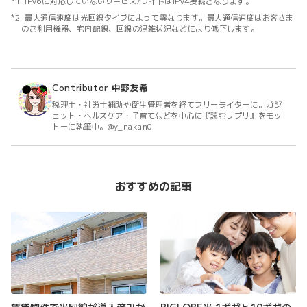
IPv6に対応していないサービス/サイトはIPv4接続となります。
最大通信速度は光回線タイプによって異なります。最大通信速度はお客さま
のご利用機器、宅内配線、回線の混雑状況などにより低下します。
Contributor
中野友希
税理士・社労士補助や衛生管理者を経てフリーライターに。ガジ
ェット・ヘルスケア・子育てなどを中心に『読むサプリ』をモッ
トーに執筆中。@y_nakan0
おすすめの記事