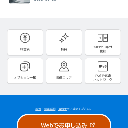
1ギガ10ギガ
料金表
特典
比較
IPv6で
高速
オプション一覧
提供エリア
ネットワーク
料金
・
特典詳細
・
違約金
をご確認ください。
（新しいタブで
Webでお申し込み