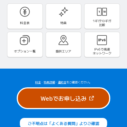
1ギガ10ギガ
料金表
特典
比較
IPv6で
高速
オプション一覧
提供エリア
ネットワーク
料金
・
特典詳細
・
違約金
をご確認ください。
（新しいタブで
Webでお申し込み
ご不明点は「よくある質問」よりご確認