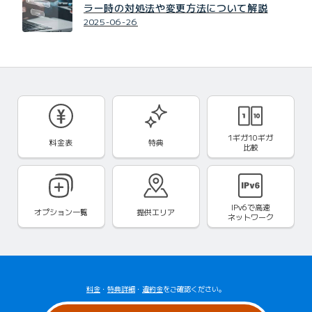
ラー時の対処法や変更方法について解説
2025-06-26
1ギガ10ギガ
料金表
特典
比較
IPv6で
高速
オプション一覧
提供エリア
ネットワーク
料金
・
特典詳細
・
違約金
をご確認ください。