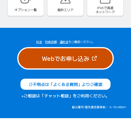
IPv6で
高速
オプション一覧
提供エリア
ネットワーク
料金
・
特典詳細
・
違約金
をご確認ください。
（新しいタブで
Webでお申し込み
ご不明点は「よくある質問」よりご確認
※ご相談は「チャット相談」をご利用ください。
届出番号(電気通信事業者)：A-18-08841