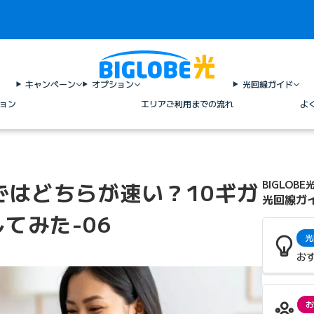
キャンペーン
オプション
光回線ガイド
ョン
エリア
ご利用までの流れ
よ
ではどちらが速い？10ギガ
BIGLOBE
光回線ガ
てみた-06
光
お
お