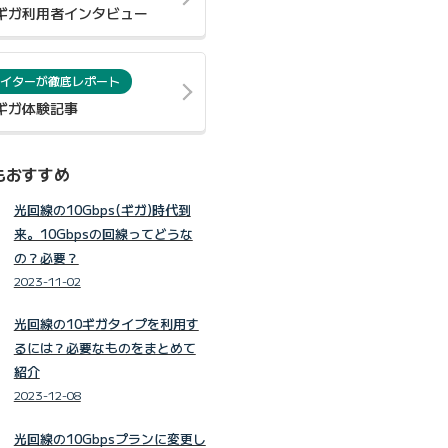
0ギガ利用者インタビュー
イターが徹底レポート
0ギガ体験記事
もおすすめ
光回線の10Gbps(ギガ)時代到
来。10Gbpsの回線ってどうな
の？必要？
2023-11-02
光回線の10ギガタイプを利用す
るには？必要なものをまとめて
紹介
2023-12-08
光回線の10Gbpsプランに変更し