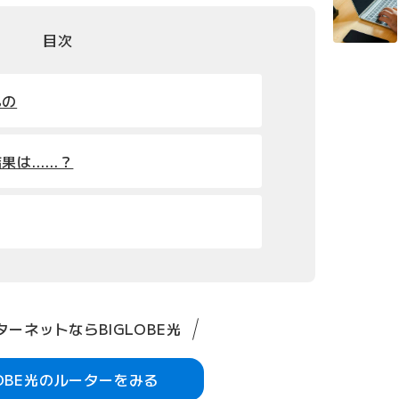
目次
もの
果は……？
ーネットならBIGLOBE光
LOBE光のルーターをみる