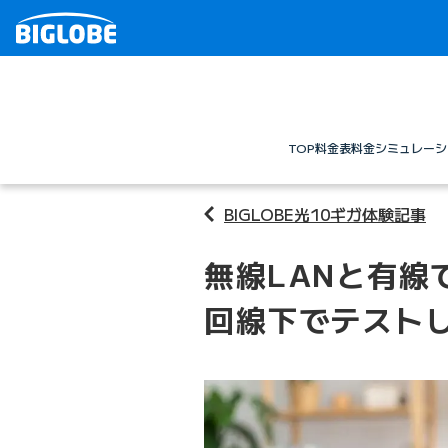
TOP
料金表
料金シミュレーシ
BIGLOBE光10ギガ体験記事
無線LANと有線
回線下でテストし