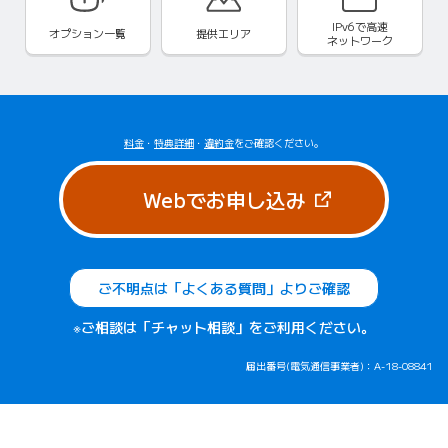
IPv6で
高速
オプション一覧
提供エリア
ネットワーク
料金
・
特典詳細
・
違約金
をご確認ください。
（新しいタブで
Webでお申し込み
ご不明点は「よくある質問」よりご確認
※ご相談は「チャット相談」をご利用ください。
届出番号(電気通信事業者)：A-18-08841