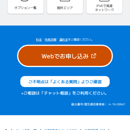
IPv6で
高速
オプション一覧
提供エリア
ネットワーク
料金
・
特典詳細
・
違約金
をご確認ください。
（新しいタブで
Webでお申し込み
ご不明点は「よくある質問」よりご確認
※ご相談は「チャット相談」をご利用ください。
届出番号(電気通信事業者)：A-18-08841