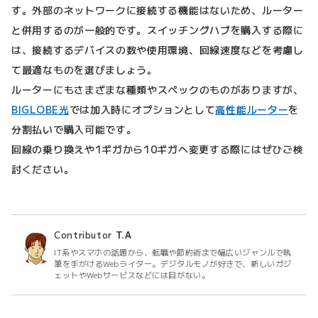
す。外部のネットワークに接続する機能はないため、ルーター
と併用するのが一般的です。スイッチングハブを購入する際に
は、接続するデバイスの数や使用環境、回線速度などを考慮し
て最適なものを選びましょう。
ルーターにもさまざまな種類やスペックのものがありますが、
BIGLOBE光
では加入時にオプションとして
高性能ルーター
を
分割払いで購入可能です。
回線の乗り換えや1ギガから10ギガへ変更する際にはぜひご検
討ください。
Contributor
T.A
IT系やスマホの話題から、転職や節約術まで幅広いジャンルで執
筆を手がけるWebライター。デジタルモノが好きで、新しいガジ
ェットやWebサービスなどには目がない。