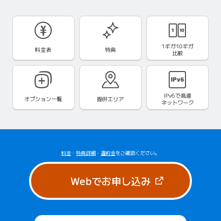
1ギガ10ギガ
料金表
特典
比較
IPv6で
高速
オプション一覧
提供エリア
ネットワーク
料金
・
特典詳細
・
違約金
をご確認ください。
（新しいタブで
Webでお申し込み