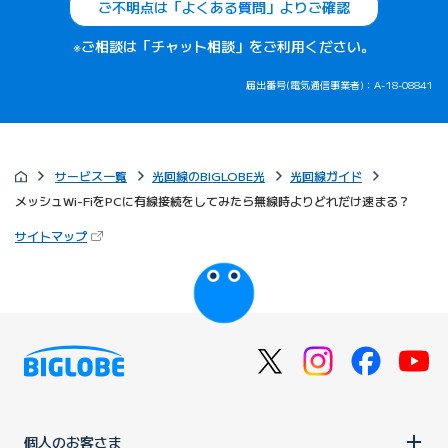
ご不明点は「よくある質問」よりご確認
※ご相談は「チャット相談」をご利用ください。
届出番号(電気通信事業者)：A-18-08841
サービス一覧
光回線のBIGLOBE光
光回線ガイド
メッシュWi-FiをPCに有線接続をしてみたら無線時よりどれだけ速まる？
（新しいタブで開きます）
サイトマップ
びっぷるのページ
個人のお客さま