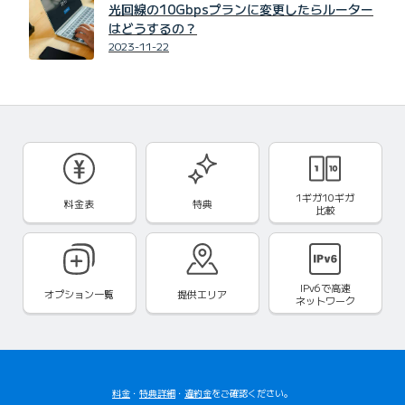
光回線の10Gbpsプランに変更したらルーター
はどうするの？
2023-11-22
1ギガ10ギガ
料金表
特典
比較
IPv6で
高速
オプション一覧
提供エリア
ネットワーク
料金
・
特典詳細
・
違約金
をご確認ください。