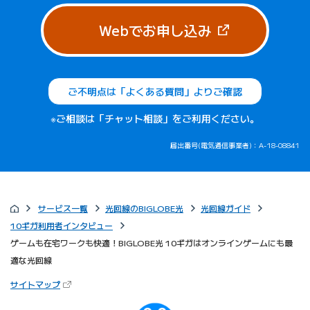
（新しいタブで
Webでお申し込み
ご不明点は「よくある質問」よりご確認
※ご相談は「チャット相談」をご利用ください。
届出番号(電気通信事業者)：A-18-08841
サービス一覧
光回線のBIGLOBE光
光回線ガイド
10ギガ利用者インタビュー
ゲームも在宅ワークも快適！BIGLOBE光 10ギガはオンラインゲームにも最
適な光回線
（新しいタブで開きます）
サイトマップ
びっぷるのページ