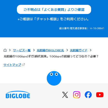
ご不明点は「よくある質問」よりご確認
※ご相談は「チャット相談」をご利用ください。
届出番号(電気通信事業者)：A-18-08841
サービス一覧
光回線のBIGLOBE光
光回線ガイド
光回線の10Gbps(ギガ)時代到来。10Gbpsの回線ってどうなの？必要？
（新しいタブで開きます）
サイトマップ
びっぷるのページ