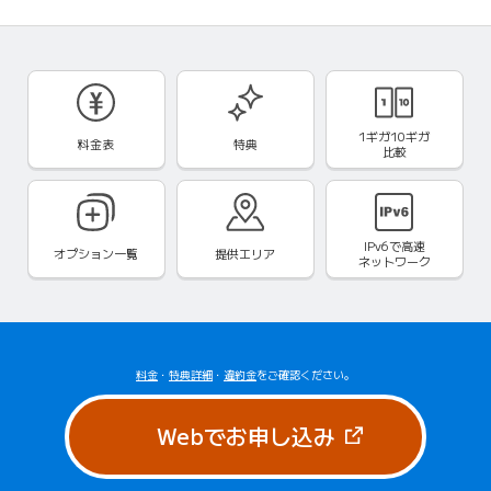
1ギガ10ギガ
料金表
特典
比較
IPv6で
高速
オプション一覧
提供エリア
ネットワーク
料金
・
特典詳細
・
違約金
をご確認ください。
（新しいタブで
Webでお申し込み