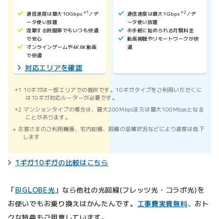
通信速度は最大10Gbps
＊1
／デ
通信速度は最大1Gbps
＊2
／デ
ータ使い放題
ータ使い放題
混雑する時間帯でもいつも快適
お手軽に始められる月額料金
で安心
動画視聴やリモートワークが快
オンラインゲームや4K8K動画
適
で快適
対応エリアを確認
1 10ギガは一部エリアでの提供です。10ギガタイプをご利用いただくに
は10ギガ対応ルーターが必要です。
2 マンションタイプの場合は、最大200Mbpsまたは最大100Mbpsとなる
ことがあります。
お客さまのご利用機器、宅内配線、回線の混雑状況などにより速度は低下
します
1ギガ10ギガの比較はこちら
「
BIGLOBE光
」なら他社の光回線(フレッツ光・コラボ光)を
お使いでもお乗り換えはかんたんです。
工事費実質無料
、おト
クな特典もご用意しています。