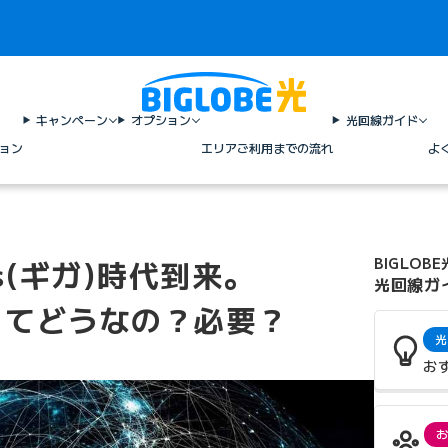
キャンペーン
オプション
光回線ガイド
ョン
エリア
ご利用までの流れ
よ
s(ギガ)時代到来。
BIGLOBE
光回線ガ
線ってどうなの？必要？
光
お