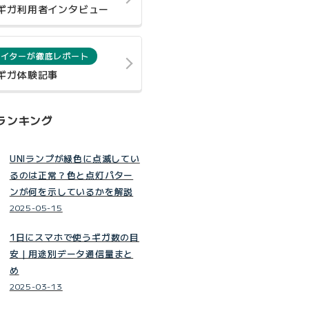
0ギガ利用者インタビュー
ライターが徹底レポート
0ギガ体験記事
ランキング
UNIランプが緑色に点滅してい
るのは正常？色と点灯パター
ンが何を示しているかを解説
2025-05-15
1日にスマホで使うギガ数の目
安｜用途別データ通信量まと
め
2025-03-13