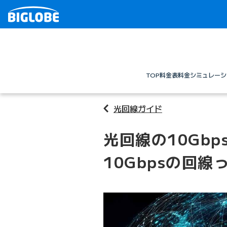
TOP
料金表
料金シミュレーシ
光回線ガイド
光回線の10Gbp
10Gbpsの回