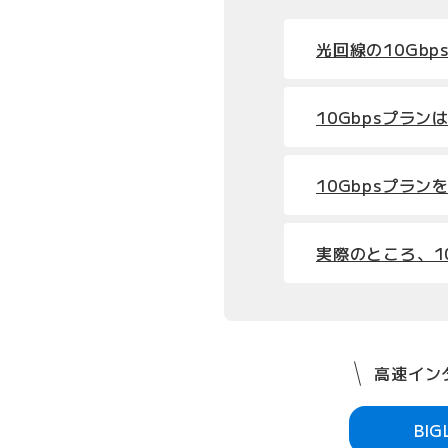
光回線の10Gbp
10Gbpsプラ
10Gbpsプラ
実際のところ、1
高速インタ
BI