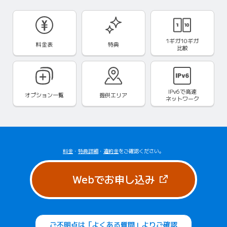
1ギガ10ギガ
料金表
特典
比較
IPv6で
高速
オプション一覧
提供エリア
ネットワーク
料金
・
特典詳細
・
違約金
をご確認ください。
（新しいタブで
Webでお申し込み
ご不明点は「よくある質問」よりご確認