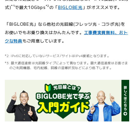
*1
*2
式)
で最大10Gbps
の「
BIGLOBE光
」がオススメです。
「BIGLOBE光」なら他社の光回線(フレッツ光・コラボ光)を
お使いでもお乗り換えはかんたんです。
工事費実質無料、おト
クな特典
もご用意しています。
IPv6に対応していないサービス/サイトはIPv4接続となります。
最大通信速度は光回線タイプによって異なります。最大通信速度はお客さま
のご利用機器、宅内配線、回線の混雑状況などにより低下します。