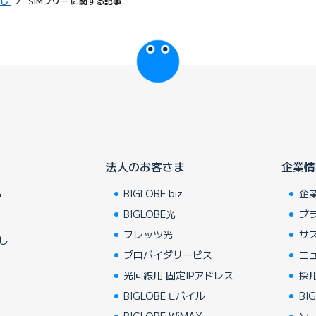
し
SIMフリー に関する記事
法人のお客さま
企業情
BIGLOBE biz.
企
ア
BIGLOBE光
ブ
フレッツ光
サ
し
プロバイダサービス
ニ
光回線用 固定IPアドレス
採
BIGLOBEモバイル
BIG