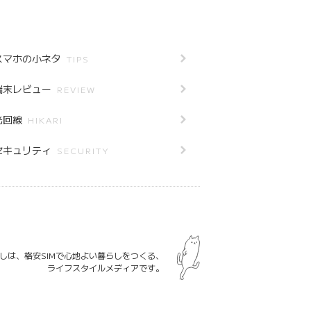
スマホの小ネタ
TIPS
端末レビュー
REVIEW
光回線
HIKARI
セキュリティ
SECURITY
しは、格安SIMで心地よい暮らしをつくる、
ライフスタイルメディアです。