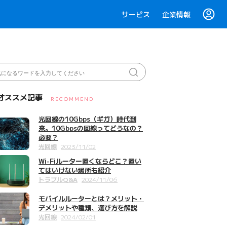
サービス
企業情報
オススメ記事
RECOMMEND
光回線の10Gbps（ギガ）時代到
来。10Gbpsの回線ってどうなの？
必要？
光回線
2023/11/02
Wi-Fiルーター置くならどこ？置い
てはいけない場所も紹介
トラブルQ&A
2024/11/06
モバイルルーターとは？メリット・
デメリットや種類、選び方を解説
光回線
2024/02/01