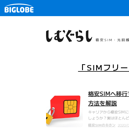
格安SIM・光回
「SIMフリ
格安SIMへ移
方法を解説
キャリアから格安SIM
しょうか？実はほとんど
格安SIMのキホン
2020/