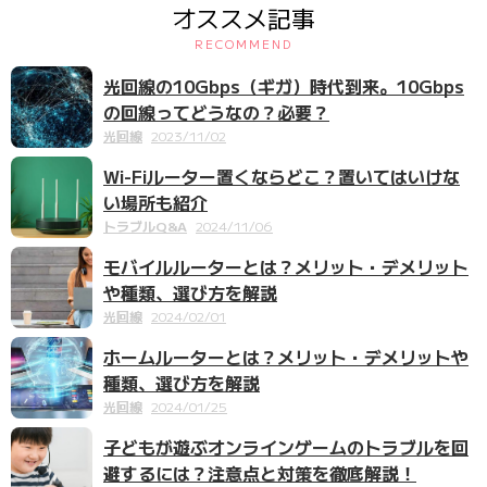
オススメ記事
RECOMMEND
光回線の10Gbps（ギガ）時代到来。10Gbps
の回線ってどうなの？必要？
光回線
2023/11/02
Wi-Fiルーター置くならどこ？置いてはいけな
い場所も紹介
トラブルQ&A
2024/11/06
モバイルルーターとは？メリット・デメリット
や種類、選び方を解説
光回線
2024/02/01
ホームルーターとは？メリット・デメリットや
種類、選び方を解説
光回線
2024/01/25
子どもが遊ぶオンラインゲームのトラブルを回
避するには？注意点と対策を徹底解説！