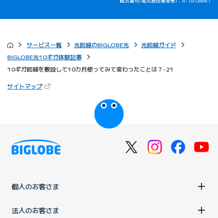
届出番号(電気通信事業者)：A-18-08841
サービス一覧
光回線のBIGLOBE光
光回線ガイド
BIGLOBE光10ギガ体験記事
10ギガ回線を敷設して10カ月使ってみて変わったことは？-21
（新しいタブで開きます）
サイトマップ
びっぷるのページ
個人のお客さま
法人のお客さま