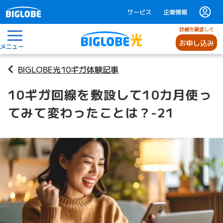
サービス
企業情報
詳細を確認して
お申し込み
メニュー
BIGLOBE光10ギガ体験記事
10ギガ回線を敷設して10カ月使っ
てみて変わったことは？-21