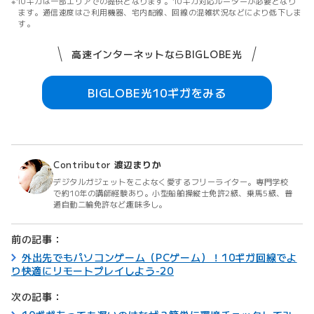
10ギガは一部エリアでの提供となります。10ギガ対応ルーターが必要となり
ます。通信速度はご利用機器、宅内配線、回線の混雑状況などにより低下しま
す。
高速インターネットならBIGLOBE光
BIGLOBE光10ギガをみる
Contributor
渡辺まりか
デジタルガジェットをこよなく愛するフリーライター。専門学校
で約10年の講師経験あり。小型船舶操縦士免許2級、乗馬5級、普
通自動二輪免許など趣味多し。
前の記事：
外出先でもパソコンゲーム（PCゲーム）！10ギガ回線でよ
り快適にリモートプレイしよう-20
次の記事：