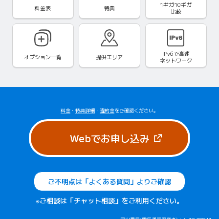
1ギガ10ギガ
料金表
特典
比較
IPv6で
高速
オプション一覧
提供エリア
ネットワーク
料金
・
特典詳細
・
違約金
をご確認ください。
（新しいタブで
Webでお申し込み
ご不明点は「よくある質問」よりご確認
※ご相談は「チャット相談」をご利用ください。