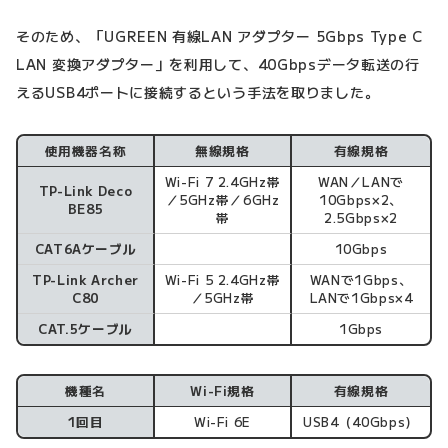
そのため、「UGREEN 有線LAN アダプター 5Gbps Type C
LAN 変換アダプター」を利用して、40Gbpsデータ転送の行
えるUSB4ポートに接続するという手法を取りました。
使用機器名称
無線規格
有線規格
Wi-Fi 7 2.4GHz帯
WAN／LANで
TP-Link Deco
／5GHz帯／6GHz
10Gbps×2、
BE85
帯
2.5Gbps×2
CAT6Aケーブル
10Gbps
TP-Link Archer
Wi-Fi 5 2.4GHz帯
WANで1Gbps、
C80
／5GHz帯
LANで1Gbps×4
CAT.5ケーブル
1Gbps
機種名
Wi-Fi規格
有線規格
1回目
Wi-Fi 6E
USB4（40Gbps）