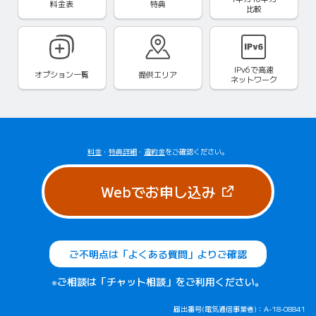
料金表
特典
比較
IPv6で
高速
オプション一覧
提供エリア
ネットワーク
料金
・
特典詳細
・
違約金
をご確認ください。
（新しいタブで
Webでお申し込み
ご不明点は「よくある質問」よりご確認
※ご相談は「チャット相談」をご利用ください。
届出番号(電気通信事業者)：A-18-08841