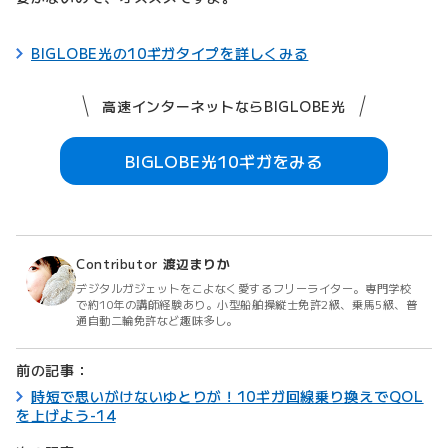
BIGLOBE光の10ギガタイプを詳しくみる
高速インターネットならBIGLOBE光
BIGLOBE光10ギガをみる
Contributor
渡辺まりか
デジタルガジェットをこよなく愛するフリーライター。専門学校
で約10年の講師経験あり。小型船舶操縦士免許2級、乗馬5級、普
通自動二輪免許など趣味多し。
前の記事：
時短で思いがけないゆとりが！10ギガ回線乗り換えでQOL
を上げよう-14