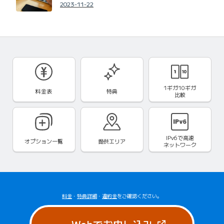
2023-11-22
1ギガ10ギガ
料金表
特典
比較
IPv6で
高速
オプション一覧
提供エリア
ネットワーク
料金
・
特典詳細
・
違約金
をご確認ください。
（新しいタブで