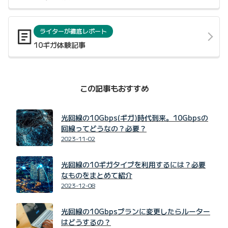
ライターが徹底レポート
10ギガ体験記事
この記事もおすすめ
光回線の10Gbps(ギガ)時代到来。10Gbpsの
回線ってどうなの？必要？
2023-11-02
光回線の10ギガタイプを利用するには？必要
なものをまとめて紹介
2023-12-08
光回線の10Gbpsプランに変更したらルーター
はどうするの？