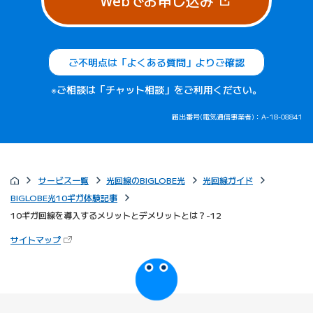
Webでお申し込み
ご不明点は「よくある質問」よりご確認
※ご相談は「チャット相談」をご利用ください。
届出番号(電気通信事業者)：A-18-08841
サービス一覧
光回線のBIGLOBE光
光回線ガイド
BIGLOBE光10ギガ体験記事
10ギガ回線を導入するメリットとデメリットとは？-12
（新しいタブで開きます）
サイトマップ
びっぷるのページ