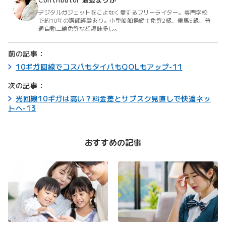
デジタルガジェットをこよなく愛するフリーライター。専門学校
で約10年の講師経験あり。小型船舶操縦士免許2級、乗馬5級、普
通自動二輪免許など趣味多し。
前の記事：
10ギガ回線でコスパもタイパもQOLもアップ-11
次の記事：
光回線10ギガは高い？料金差とサブスク見直しで快適ネッ
トへ-13
おすすめの記事