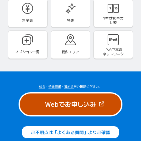
1ギガ10ギガ
料金表
特典
比較
IPv6で
高速
オプション一覧
提供エリア
ネットワーク
料金
・
特典詳細
・
違約金
をご確認ください。
（新しいタブで
Webでお申し込み
ご不明点は「よくある質問」よりご確認