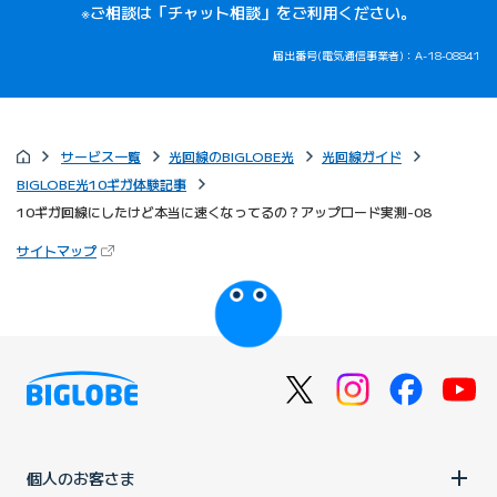
※ご相談は「チャット相談」をご利用ください。
届出番号(電気通信事業者)：A-18-08841
サービス一覧
光回線のBIGLOBE光
光回線ガイド
BIGLOBE光10ギガ体験記事
10ギガ回線にしたけど本当に速くなってるの？アップロード実測-08
（新しいタブで開きます）
サイトマップ
びっぷるのページ
個人のお客さま