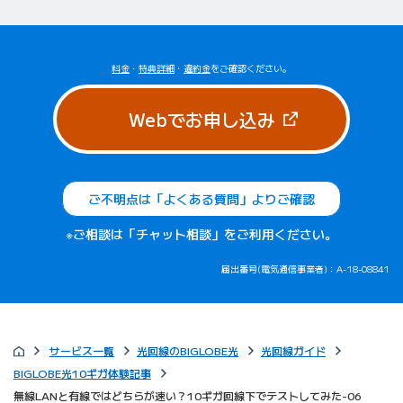
料金
・
特典詳細
・
違約金
をご確認ください。
（新しいタブで
Webでお申し込み
ご不明点は「よくある質問」よりご確認
※ご相談は「チャット相談」をご利用ください。
届出番号(電気通信事業者)：A-18-08841
サービス一覧
光回線のBIGLOBE光
光回線ガイド
BIGLOBE光10ギガ体験記事
無線LANと有線ではどちらが速い？10ギガ回線下でテストしてみた-06