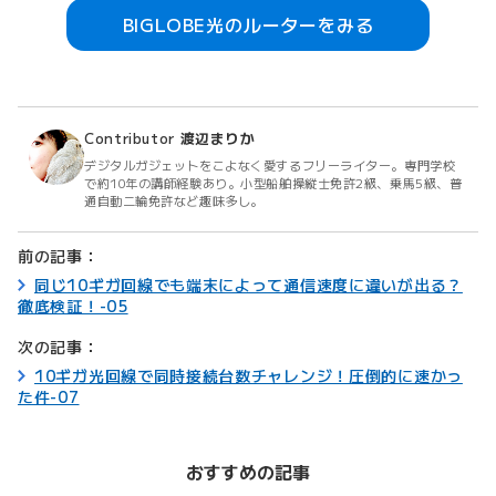
BIGLOBE光のルーターをみる
Contributor
渡辺まりか
デジタルガジェットをこよなく愛するフリーライター。専門学校
で約10年の講師経験あり。小型船舶操縦士免許2級、乗馬5級、普
通自動二輪免許など趣味多し。
前の記事：
同じ10ギガ回線でも端末によって通信速度に違いが出る？
徹底検証！-05
次の記事：
10ギガ光回線で同時接続台数チャレンジ！圧倒的に速かっ
た件-07
おすすめの記事