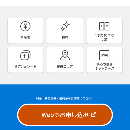
1ギガ10ギガ
料金表
特典
比較
IPv6で
高速
オプション一覧
提供エリア
ネットワーク
料金
・
特典詳細
・
違約金
をご確認ください。
（新しいタブで
Webでお申し込み