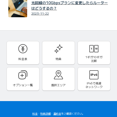
光回線の10Gbpsプランに変更したらルーター
はどうするの？
2023-11-22
1ギガ10ギガ
料金表
特典
比較
IPv6で
高速
オプション一覧
提供エリア
ネットワーク
料金
・
特典詳細
・
違約金
をご確認ください。