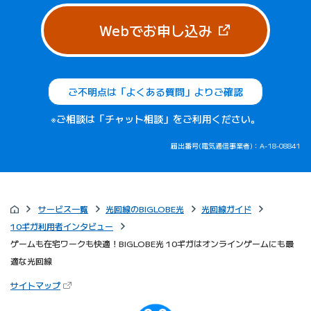
（新しいタブで
Webでお申し込み
ご不明点は「よくある質問」よりご確認
※ご相談は「チャット相談」をご利用ください。
届出番号(電気通信事業者)：A-18-08841
サービス一覧
光回線のBIGLOBE光
光回線ガイド
10ギガ利用者インタビュー
ゲームも在宅ワークも快適！BIGLOBE光 10ギガはオンラインゲームにも最
適な光回線
（新しいタブで開きます）
サイトマップ
びっぷるのページ