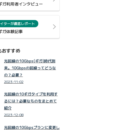
0ギガ利用者インタビュー
イターが徹底レポート
0ギガ体験記事
もおすすめ
光回線の10Gbps(ギガ)時代到
来。10Gbpsの回線ってどうな
の？必要？
2023-11-02
光回線の10ギガタイプを利用す
るには？必要なものをまとめて
紹介
2023-12-08
光回線の10Gbpsプランに変更し