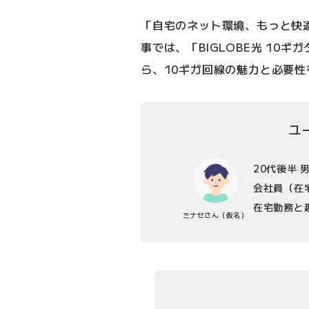
「自宅のネット環境、もっと快
事では、「BIGLOBE光 10
ら、10ギガ回線の魅力と必要
ユ
20代後半
会社員（在
在宅勤務と
ミナセさん
（仮名）