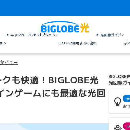
キャンペーン
オプション
光回線ガイド
ョン
エリア
ご利用までの流れ
よ
ンタビュー
クも快適！BIGLOBE光
BIGLOBE
光回線ガ
インゲームにも最適な光回
光
お
お