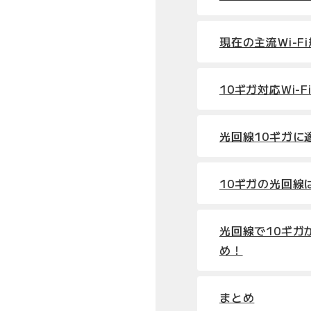
現在の主流Wi-F
10ギガ対応Wi-
光回線10ギガに
10ギガの光回線
光回線で10ギガが
め！
まとめ