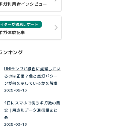
0ギガ利用者インタビュー
ライターが徹底レポート
0ギガ体験記事
ランキング
UNIランプが緑色に点滅してい
るのは正常？色と点灯パター
ンが何を示しているかを解説
2025-05-15
1日にスマホで使うギガ数の目
安｜用途別データ通信量まと
め
2025-03-13