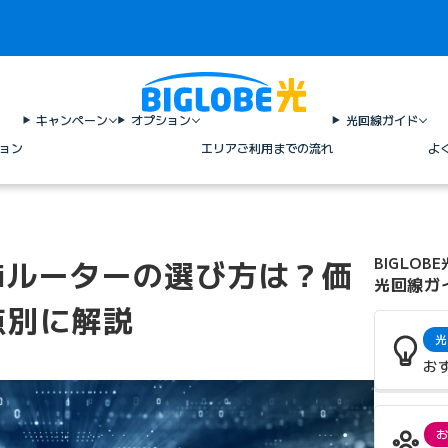
キャンペーン
オプション
光回線ガイド
ョン
エリア
ご利用までの流れ
よ
-Fiルーターの選び方は？価
BIGLOBE
光回線ガ
点別に解説
光
お