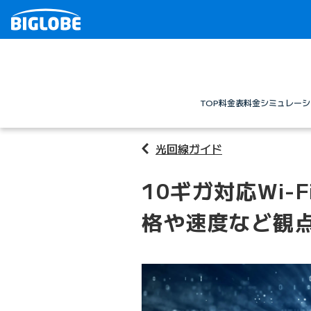
TOP
料金表
料金シミュレーシ
光回線ガイド
10ギガ対応Wi
格や速度など観