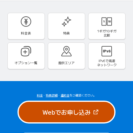
1ギガ10ギガ
料金表
特典
比較
IPv6で
高速
オプション一覧
提供エリア
ネットワーク
料金
・
特典詳細
・
違約金
をご確認ください。
（新しいタブで
Webでお申し込み