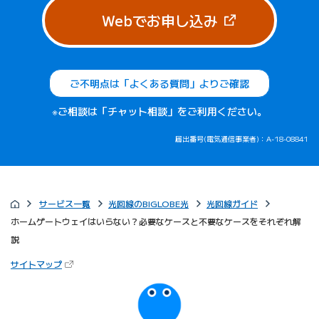
（新しいタブで
Webでお申し込み
ご不明点は「よくある質問」よりご確認
※ご相談は「チャット相談」をご利用ください。
届出番号(電気通信事業者)：A-18-08841
サービス一覧
光回線のBIGLOBE光
光回線ガイド
ホームゲートウェイはいらない？必要なケースと不要なケースをそれぞれ解
説
（新しいタブで開きます）
サイトマップ
びっぷるのページ