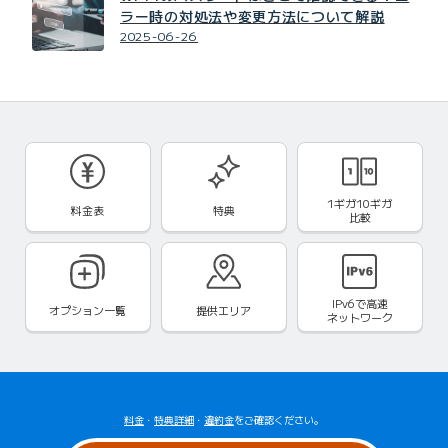
ラー時の対処法や変更方法について解説
2025-06-26
1ギガ10ギガ
料金表
特典
比較
IPv6で
高速
オプション一覧
提供エリア
ネットワーク
料金
・
特典詳細
・
違約金
をご確認ください。